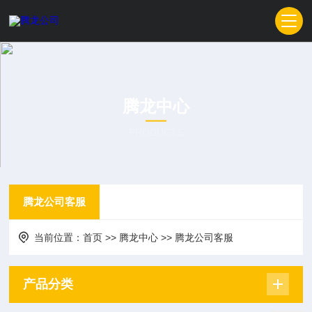
腾龙中心
PRODUCTS
腾龙公司客服
当前位置：
首页
>>
腾龙中心
>>
腾龙公司客服
产品分类