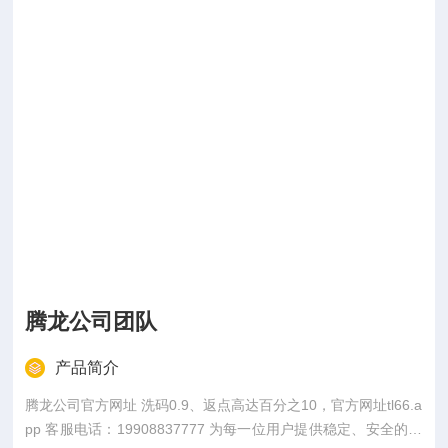
腾龙公司团队
产品简介
腾龙公司官方网址 洗码0.9、返点高达百分之10，官方网址tl66.a
pp 客服电话：19908837777 为每一位用户提供稳定、安全的一