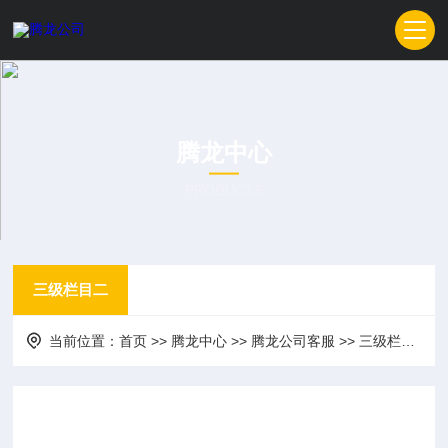
腾龙中心
PRODUCTS
三级栏目二
当前位置：
首页
>>
腾龙中心
>>
腾龙公司客服
>>
三级栏目二