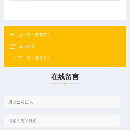
上一个：没有了！
返回列表
下一个：没有了！
在线留言