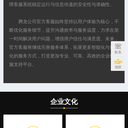
障客服系统稳定运行与信息传递的安全性与准确性。
腾龙公司官方客服始终坚持以用户体验为核心，不
断优化服务细节，提升沟通效率与服务温度，力求在第
一时间解决用户问题，增强用户信任与满意度。未来，
官方客服将继续完善服务体系，拓展更多智能化与便捷
联系
化的服务方式，打造更加专业、可靠、高效的企业级客
服支持平台。
顶部
企业文化